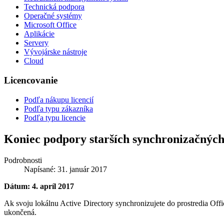
Technická podpora
Operačné systémy
Microsoft Office
Aplikácie
Servery
Vývojárske nástroje
Cloud
Licencovanie
Podľa nákupu licencií
Podľa typu zákazníka
Podľa typu licencie
Koniec podpory starších synchronizačných
Podrobnosti
Napísané: 31. január 2017
Dátum: 4. apríl 2017
Ak svoju lokálnu Active Directory synchronizujete do prostredia Offi
ukončená.