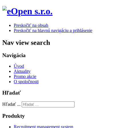
Preskočiť na obsah
Preskočiť na hlavnú navigáciu a prihlásenie
Nav view search
Navigácia
Úvod
Aktuality
Promo akcie
O spoločnosti
Hľadať
Hľadať ...
Produkty
Recruitment management system